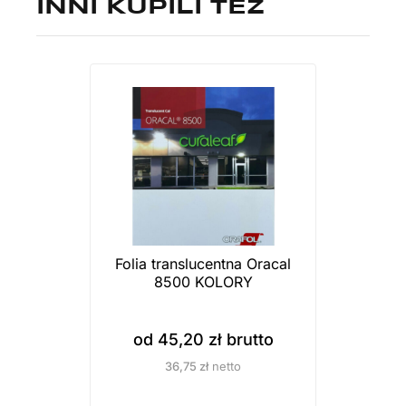
INNI KUPILI TEŻ
Folia translucentna Oracal
8500 KOLORY
od
45,20
zł
brutto
36,75
zł
netto