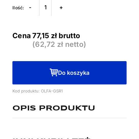
Skrobak
-
+
OLFA
GSR-
1
Cena
77,15
zł brutto
(
62,72
zł netto)
Do koszyka
Kod produktu: OLFA-GSR1
OPIS PRODUKTU