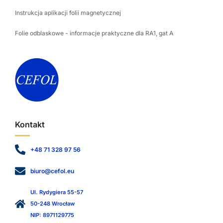
Instrukcja aplikacji folii magnetycznej
Folie odblaskowe - informacje praktyczne dla RA1, gat A
Kontakt
+48 71 328 97 56
biuro@cefol.eu
Ul. Rydygiera 55-57
50-248 Wrocław
NIP: 8971129775