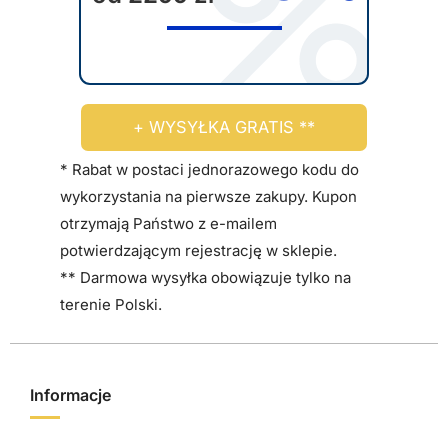
r
a
ć
n
a
+ WYSYŁKA GRATIS **
s
t
* Rabat w postaci jednorazowego kodu do
r
wykorzystania na pierwsze zakupy. Kupon
o
otrzymają Państwo z e-mailem
n
potwierdzającym rejestrację w sklepie.
i
** Darmowa wysyłka obowiązuje tylko na
e
terenie Polski.
p
r
o
Informacje
d
u