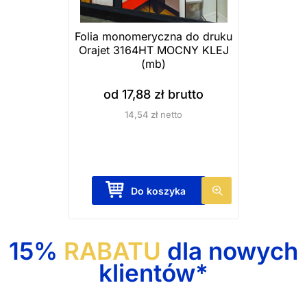
o
c
n
j
Folia monomeryczna do druku
i
e
Orajet 3164HT MOCNY KLEJ
e
(mb)
m
p
o
od
17,88
zł
brutto
r
ż
14,54
zł
netto
o
n
d
a
u
w
k
y
T
Do koszyka
t
b
e
u
r
n
a
p
15%
RABATU
dla nowych
ć
r
klientów*
n
o
a
d
s