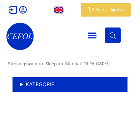
Przejdź
Wózek
Koszyk: (pusty)
do
treści
Strona główna
>>
Sklep
>>
Skrobak OLFA GSR-1
KATEGORIE